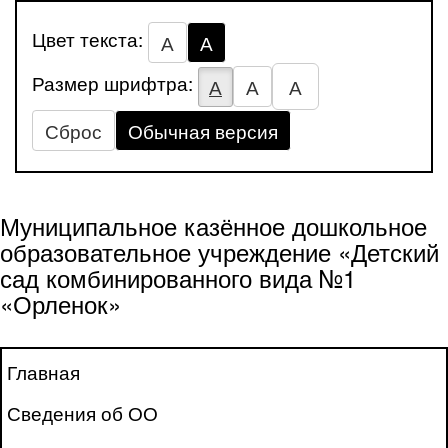
Цвет текста:
А
А
Размер шрифтра:
А
А
А
Сброс
Обычная версия
Муниципальное казённое дошкольное
образовательное учреждение «Детский
сад комбинированного вида №1
«Орленок»
Главная
Сведения об ОО