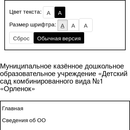
Цвет текста:
А
А
Размер шрифтра:
А
А
А
Сброс
Обычная версия
Муниципальное казённое дошкольное
образовательное учреждение «Детский
сад комбинированного вида №1
«Орленок»
Главная
Сведения об ОО