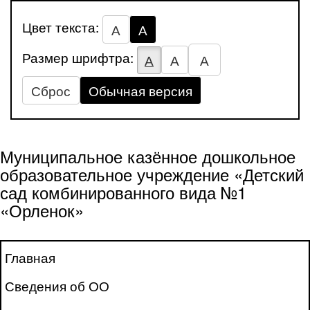
Цвет текста:
А
А
Размер шрифтра:
А
А
А
Сброс
Обычная версия
Муниципальное казённое дошкольное
образовательное учреждение «Детский
сад комбинированного вида №1
«Орленок»
Главная
Сведения об ОО